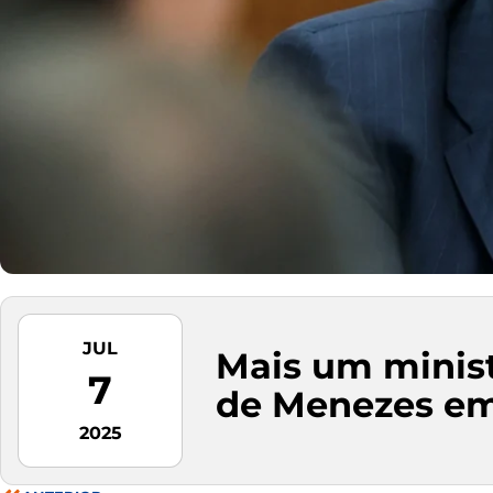
JUL
Mais um minist
7
de Menezes em
2025