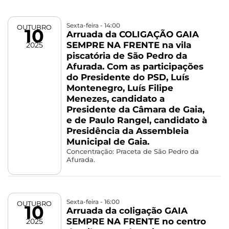
Sexta-feira - 14:00
OUTUBRO
10
Arruada da COLIGAÇÃO GAIA
SEMPRE NA FRENTE na vila
2025
piscatória de São Pedro da
Afurada. Com as participações
do Presidente do PSD, Luís
Montenegro, Luís Filipe
Menezes, candidato a
Presidente da Câmara de Gaia,
e de Paulo Rangel, candidato à
Presidência da Assembleia
Municipal de Gaia.
Concentração: Praceta de São Pedro da
Afurada.
Sexta-feira - 16:00
OUTUBRO
10
Arruada da coligação GAIA
SEMPRE NA FRENTE no centro
2025